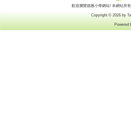
歡迎瀏覽德雅小學網站! 本網站所有商標
星島教育網
六千冊經典兒童文學上網閱讀
Copyright © 2026 by Ta
STEAM
Powered
e2Sports
Epic! For educators
與文同樂：小魚字游樂
初小英文學習網
中華里電子書
中央研究院小學堂甲骨文資料庫
中文課本網址 (現代)
iClass 電子書
英文國家地理雜誌兒童版
香港特別行政區食物安全中心學習遊戲
衞生署 衞生防護中心
家庭與學校合作事宜委員會
教育統籌委員會
中英對照香港學校中文學習基礎字詞
小魯【星級學校圖書館計劃】
香港書展