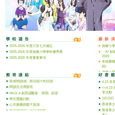
2025-2026 年度六至七月備忘
德雅小
2025-2026 年度德雅小學學科優秀獎
「AI 
2026
2025-2026 年度重要事項
本校榮獲
組)
國安教育連結
德雅小
2019冠狀病毒病疫苗接種計劃
香港閱讀城 - 第22屆十本好讀
4.23
閱讀生活再發現
<<4.
HKCLA 創意讀書會「喜閱」頻道
享活動
學生獎勵計劃
3月23日
公共圖書館電子資源
香港青
香港閱讀城十本好讀投票
香港青
書唔兇閱讀網站
本》