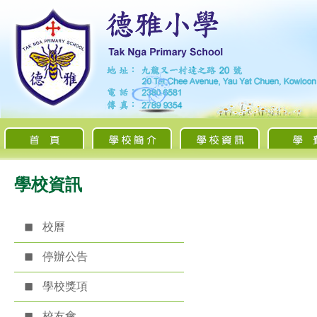
學校資訊
校曆
停辦公告
學校獎項
校友會